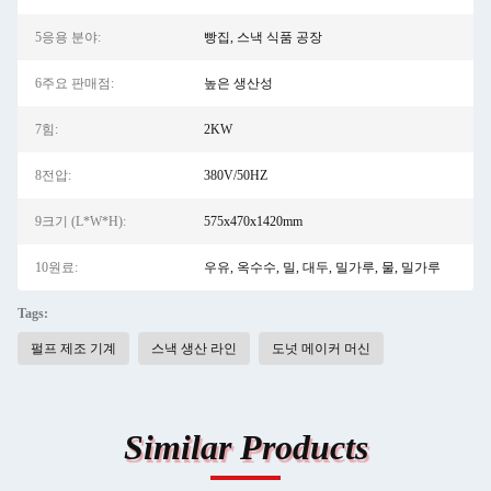
5응용 분야:
빵집, 스낵 식품 공장
6주요 판매점:
높은 생산성
7힘:
2KW
8전압:
380V/50HZ
9크기 (L*W*H):
575x470x1420mm
10원료:
우유, 옥수수, 밀, 대두, 밀가루, 물, 밀가루
Tags:
펄프 제조 기계
스낵 생산 라인
도넛 메이커 머신
Similar Products