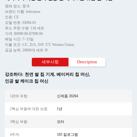
원래 장소: 중국
브랜드 이름: Infectious
인증: CE
모델 번호: SMM-01
최소 주문 수량: 1개 세트
가격: $6999.00-$7999.00
배달 시간: 7~15일
지불 조건: L/C, D/A, D/P, T/T, Western Union,
공급 능력: 20000개 세트 주
세부사항
Description
강조하다:
천연 쌀 칩 기계
,
베이커리 칩 머신
,
인공 쌀 케이크 칩 머신
1판매 유형:
신제품 20204
2핵심 부품에 대한 보증:
1년
3핵심 부품:
모터
4무게:
185 킬로그램