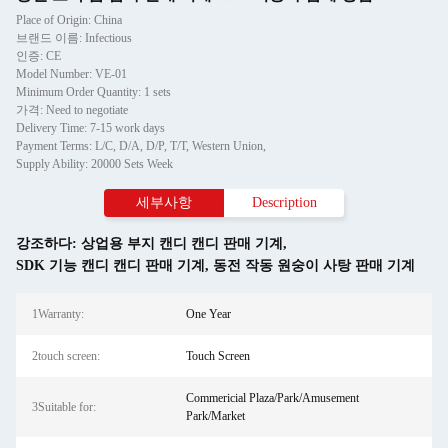
Place of Origin: China
브랜드 이름: Infectious
인증: CE
Model Number: VE-01
Minimum Order Quantity: 1 sets
가격: Need to negotiate
Delivery Time: 7-15 work days
Payment Terms: L/C, D/A, D/P, T/T, Western Union,
Supply Ability: 20000 Sets Week
세부사항
Description
강조하다:
상업용 부지 캔디 캔디 판매 기계
,
SDK 기능 캔디 캔디 판매 기계
,
동전 작동 원숭이 사탕 판매 기계
1Warranty:
One Year
2touch screen:
Touch Screen
Commericial Plaza/Park/Amusement
3Suitable for:
Park/Market