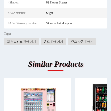
4Shapes:
62 Flower Shapes
5Raw material:
Sugar
6After Warranty Service:
Video technical support
Tags:
컵 누드리스 판매 기계
음료 판매 기계
쥬스 자동 판매기
Similar Products