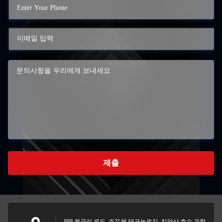
제출
888 첸글리 로드, 조?? 헤 테크놀로지, 치안산 호수 과학