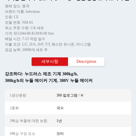
원래 장소: 중국
브랜드 이름: Infectious
인증: CE
모델 번호: NM-01
최소 주문 수량: 1개 세트
가격: $15,044.00-$13930.00 Sets
배달 시간: 7-15 작업 일수
지불 조건: L/C, D/A, D/P, T/T, 웨스턴 유니온, 머니그램
공급 능력: 20000개 세트 주
세부사항
Description
강조하다:
누드러스 제조 기계 300kg/h
,
300kg/h의 누들 메이커 기계
,
380V 누들 메이커
1생산용량:
300 킬로그램 / Ｈ
2종류:
국수
3핵심 부품에 대한 보증:
1년
4핵심 구성 요소:
모터