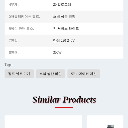
4무게:
20 킬로그램
5어플리케이션 필드:
스낵 식품 공장
6핵심 판매 요소:
긴 서비스 라이프
7전압:
단상 220-240V
8전력:
300W
Tags:
펄프 제조 기계
스낵 생산 라인
도넛 메이커 머신
Similar Products