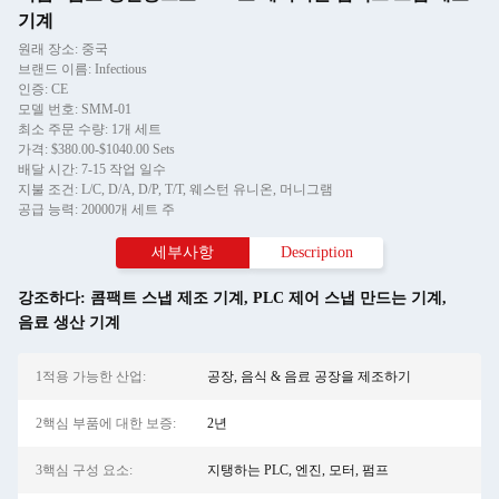
기계
원래 장소: 중국
브랜드 이름: Infectious
인증: CE
모델 번호: SMM-01
최소 주문 수량: 1개 세트
가격: $380.00-$1040.00 Sets
배달 시간: 7-15 작업 일수
지불 조건: L/C, D/A, D/P, T/T, 웨스턴 유니온, 머니그램
공급 능력: 20000개 세트 주
세부사항
Description
강조하다:
콤팩트 스냅 제조 기계
,
PLC 제어 스냅 만드는 기계
,
음료 생산 기계
1적용 가능한 산업:
공장, 음식 & 음료 공장을 제조하기
2핵심 부품에 대한 보증:
2년
3핵심 구성 요소:
지탱하는 PLC, 엔진, 모터, 펌프