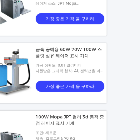
저 헤드
레이저 소스: JPT Mopa
30/50/60/80/100w 레이저 소스
가장 좋은 가격 을 구하라
금속 공예용 60W 70W 100W 스
플릿 섬유 레이저 표시 기계
가공 정확도: 0.01 밀리미터
지원받은 그래픽 형식: AI, 전력선을 이용
한 통신, 데이터 교환 방식, BMP, Dst, 드
위그, LAS, DXP
가장 좋은 가격 을 구하라
100W Mopa JPT 컬러 3d 동적 중
점 레이저 표시 기계
조건: 새로운
체중 (킬로그램): 70 Kg