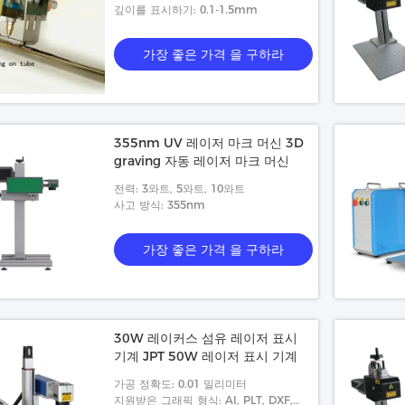
머신
깊이를 표시하기: 0.1-1.5mm
가장 좋은 가격 을 구하라
355nm UV 레이저 마크 머신 3D
graving 자동 레이저 마크 머신
전력: 3와트, 5와트, 10와트
사고 방식: 355nm
가장 좋은 가격 을 구하라
30W 레이커스 섬유 레이저 표시
기계 JPT 50W 레이저 표시 기계
가공 정확도: 0.01 밀리미터
지원받은 그래픽 형식: AI, PLT, DXF,