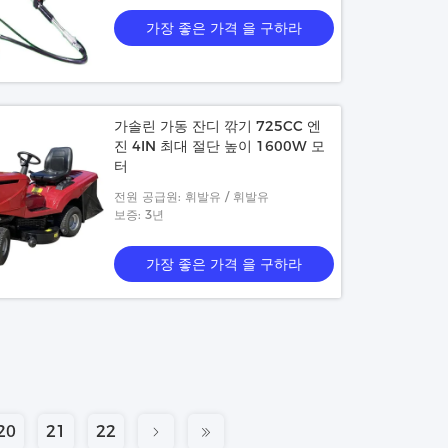
가장 좋은 가격 을 구하라
가솔린 가동 잔디 깎기 725CC 엔
진 4IN 최대 절단 높이 1600W 모
터
전원 공급원: 휘발유 / 휘발유
보증: 3년
가장 좋은 가격 을 구하라
20
21
22