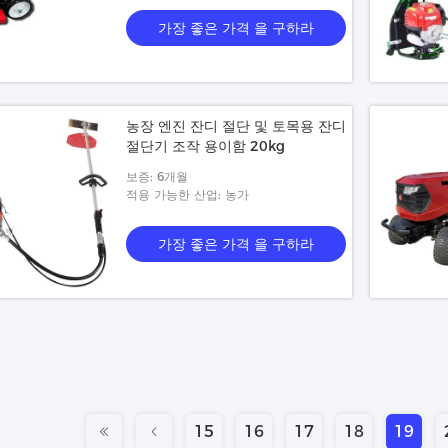
가장 좋은 가격 을 구하라
농장 엔진 잔디 절단 및 토목용 잔디
절단기 조작 용이함 20kg
보증: 6개월
적용 가능한 산업: 농가
가장 좋은 가격 을 구하라
15
16
17
18
19