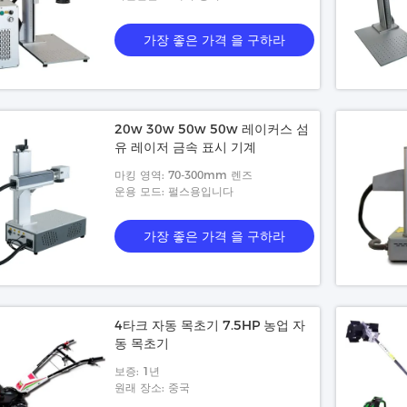
BMP, LAS, DXP
가장 좋은 가격 을 구하라
20w 30w 50w 50w 레이커스 섬
유 레이저 금속 표시 기계
마킹 영역: 70-300mm 렌즈
운용 모드: 펄스용입니다
가장 좋은 가격 을 구하라
4타크 자동 목초기 7.5HP 농업 자
동 목초기
보증: 1년
원래 장소: 중국