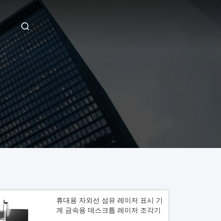
휴대용 자외선 섬유 레이저 표시 기
계 금속용 데스크톱 레이저 조각기